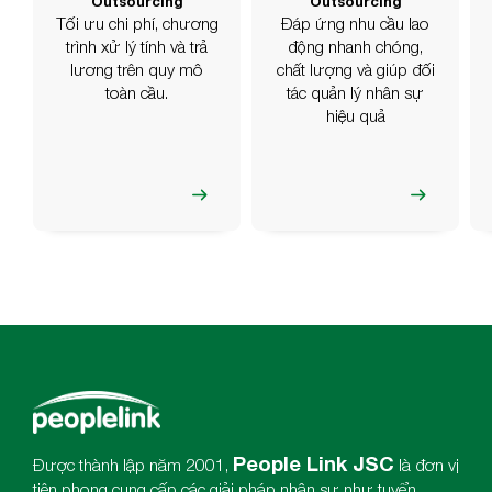
Outsourcing
Outsourcing
Tối ưu chi phí, chương
Đáp ứng nhu cầu lao
trình xử lý tính và trả
động nhanh chóng,
lương trên quy mô
chất lượng và giúp đối
toàn cầu.
tác quản lý nhân sự
hiệu quả
People Link JSC
Được thành lập năm 2001,
là đơn vị
tiên phong cung cấp các giải pháp nhân sự như tuyển