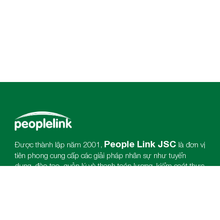
People Link JSC
Được thành lập năm 2001,
là đơn vị
tiên phong cung cấp các giải pháp nhân sự như tuyển
dụng, đào tạo, quản lý và thanh toán lương, kiểm soát thực
thi thị trường, trưng bày sản phẩm, làm tăng tính gắn kết
của nhân viên đối với nhãn hàng.