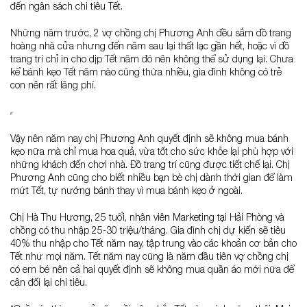
đến ngân sách chi tiêu Tết.
Những năm trước, 2 vợ chồng chị Phương Anh đều sắm đồ trang
hoàng nhà cửa nhưng đến năm sau lại thất lạc gần hết, hoặc vì đồ
trang trí chỉ in cho dịp Tết năm đó nên không thể sử dụng lại. Chưa
kể bánh kẹo Tết năm nào cũng thừa nhiều, gia đình không có trẻ
con nên rất lãng phí.
Vậy nên năm nay chị Phương Anh quyết định sẽ không mua bánh
kẹo nữa mà chỉ mua hoa quả, vừa tốt cho sức khỏe lại phù hợp với
những khách đến chơi nhà. Đồ trang trí cũng được tiết chế lại. Chị
Phương Anh cũng cho biết nhiều bạn bè chị dành thời gian để làm
mứt Tết, tự nướng bánh thay vì mua bánh kẹo ở ngoài.
Chị Hà Thu Hương, 25 tuổi, nhân viên Marketing tại Hải Phòng và
chồng có thu nhập 25-30 triệu/tháng. Gia đình chị dự kiến sẽ tiêu
40% thu nhập cho Tết năm nay, tập trung vào các khoản cơ bản cho
Tết như mọi năm. Tết năm nay cũng là năm đầu tiên vợ chồng chị
có em bé nên cả hai quyết định sẽ không mua quần áo mới nữa để
cân đối lại chi tiêu.