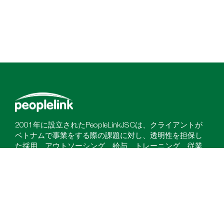
2001年に設立されたPeopleLinkJSCは、クライアントが
ベトナムで事業をする際の課題に対し、透明性を担保し
た採用、アウトソーシング、給与、トレーニング、従業
員の満足度など、多用で独自のソリューションを提供す
る大手サービスプロバイダーです。 文化的側面の違いを
考慮して、ベストプラクティスを提供し、ソリューショ
ンが運用に統合されるようにします。 私たちの使命：長
期的に信頼できるパートナーになる 私たちのビジョン：
人に関わるサービスとイノベーションを通じてクライア
ントに成功と結果をもたらす 私たちの価値：優れた品質