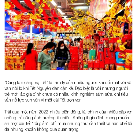
"Càng lớn càng sợ Tết” là tâm lý của nhiều người khi đối mặt với vô
vàn nỗi lo khi Tết Nguyên đán cận kề. Đặc biệt là với những người
trẻ mới lập gia đình chưa có nhiều kinh nghiệm sắm sửa, chi tiêu
vẫn nỗ lực vun vén vì một cái Tết trọn vẹn.
Trải qua một năm 2022 nhiều biến động, tài chính của nhiều cặp vợ
chồng trẻ cũng ảnh hưởng ít nhiều. Không ít gia đình mong muốn
ăn một cái Tết “tối giản”, chỉ mua những thứ cần thiết và hạn chế tối
đa những khoản không quá quan trọng.