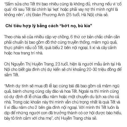
“Sắm sửa cho Tết thì bao nhiêu cũng là không đủ, nhưng nếu vì ‘cố
quá’ rồi sau Tết tài chính lại ‘kẹt’ hoặc phải vay nợ thì mình nghĩ là
không nên”, chị Đoàn Phương Anh (25 tuổi, Hà Nội) chia sẻ.
Chi tiêu hợp lý bằng cách “bớt nọ, bù kia”
Theo chia sẻ của nhiều cặp vợ chồng, 6 thứ cơ bản chắc chắn cần
phải chuẩn bị bao gồm đồ thờ cúng truyền thống, mâm ngũ quả,
thực phẩm nấu cỗ Tết, quà biếu 2 bên nội ngoại, lì xì và cây cảnh
hoặc hoa trang trí nhà.
Chị Nguyễn Thị Huyền Trang, 23 tuổi, hiện là người mẫu ảnh tại Hà
Nội cho biết gia đình chị dự kiến sẽ chi khoảng 20-30 triệu đồng để
sắm Tết.
“Mình dự tính sẽ mua đồ lễ lạc cúng bái đã bao gồm cả mâm ngũ
quả, bánh chưng cùng cây đào và hoa Tết. Ngoài ra thì mình cũng
có dự định đi lễ chùa đầu năm hoặc một chuyến du lịch xa cho cả
nhà. Trong các khoản này thì mình vẫn chú trọng nhất là quà Tết và
lì xì đầu năm cho 2 bên gia đình nội ngoại. Với mình thì Tết luôn là
dịp để những người con đã trưởng thành có cơ hội được báo hiếu,
bày tỏ tình cảm với cha mẹ”, chị Huyền Trang chia sẻ.