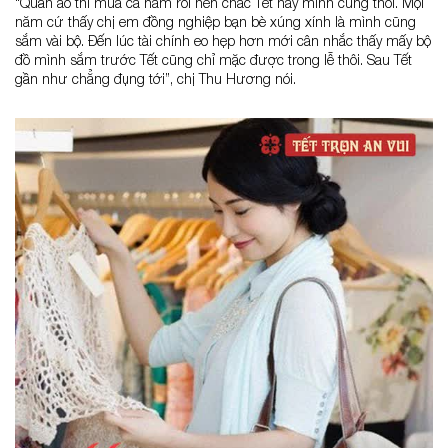
“Quần áo thì mua cả năm rồi nên chắc Tết này mình cũng thôi. Mọi
năm cứ thấy chị em đồng nghiệp bạn bè xúng xính là mình cũng
sắm vài bộ. Đến lúc tài chính eo hẹp hơn mới cân nhắc thấy mấy bộ
đồ mình sắm trước Tết cũng chỉ mặc được trong lễ thôi. Sau Tết
gần như chẳng đụng tới”, chị Thu Hương nói.