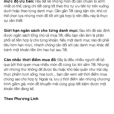
mức độ ưu tiên:
Hãy liệt kê những món đồ cần chuẩn bị sớm
nhất có thể, càng chi tiết càng tốt theo thứ tự ưu tiên từ trên xuống
dưới hoặc theo từng danh mục. Cần gần Tết càng bận rộn, khó có
thể chọn lựa những món đồ tốt với giá hợp lý nên điều này là thực
sự cần thiết.
Giới hạn ngân sách cho từng danh mục:
Sau khi đã xác định
được ngân sách tổng cho cả mùa Tết, điều bạn cần làm là phân
phối số tiền hợp lý cho từng khoản. Nếu một danh mục nào đó phải
tiêu hơn hạn mức, nhanh chóng cân đối với các danh mục khác để
tránh một khoản tiền lớn hao hụt sau Tết.
Cân nhắc thời điểm mua đồ:
Đây là điều nhiều người dễ bỏ
qua bởi thói quen mua nhiều món đồ cùng lúc khi sắm Tết. Nhưng
với những thứ không để được lâu hoặc khó bảo quản như trái cây,
thực phẩm tươi sống, hoa tươi,... bạn cần xem xét thời điểm mua
chúng sao cho hợp lý. Ngoài ra, lưu ý thời điểm săn những chương
trình giảm giá, món đồ khuyến mãi cũng giúp tiết kiệm được một
khoản tiền đáng kể.
Theo Phương Linh