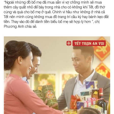
“Ngoài những đồ bố mẹ đã mua sẵn vì vợ chồng mình sẽ mua
thêm cây quất nhỏ để bày trong nhà cho có không khí Tết, đồ thờ
cúng và quà cho bố mẹ ở quê. Chính vì hầu như không ở nhà cả
Tết nên mình cũng không mua đồ trang trí cầu kỳ hay bánh kẹo đắt
tiền. Thay vào đó để dành tiền biếu bố mẹ sẽ hợp lý hơn ”, chị
Phương Anh chia sẻ.