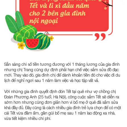
Sẵn sàng chi số tiền tương đương với 1 tháng lương của gia đình
nhưng chị Trang cũng dự định phải hạn chế việc sắm sửa đồ đạc
mới. Thay vào đó, gia đình chị để dành khoản tiền đó cho việc đi du
lịch để nghỉ ngơi sau 1 năm làm việc và học tập vất vả.
Với những gia đình quyết định đón Tết tại quê như vợ chồng chị
Đoàn Phương Anh (25 tuổi, Hà Nội), công cuộc sắm Tết sẽ diễn ra
sớm hơn nhưng cũng đơn giản hơn vì bố mẹ ở quê đã sắm sửa
khá đầy đủ. Đây cũng là cách nhiều gia đình trẻ lựa chọn để có một
cái Tết vừa đầm ấm, gần gũi bố mẹ sau 1 năm lao động xa nhà,
vừa tiết kiệm nhiều chi phí.